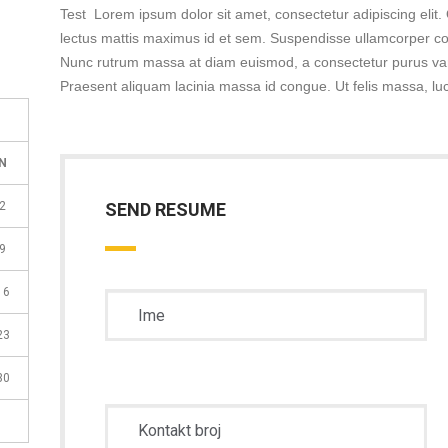
Test Lorem ipsum dolor sit amet, consectetur adipiscing elit
lectus mattis maximus id et sem. Suspendisse ullamcorper 
Nunc rutrum massa at diam euismod, a consectetur purus vari
Praesent aliquam lacinia massa id congue. Ut felis massa, lu
N
2
SEND RESUME
9
16
23
30