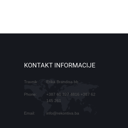
KONTAKT INFORMACIJE
Travnik
Erika Brandisa bb
Phone:
+387 60 327 4816
+387 62
145 261
Email:
info@rekontiva.ba