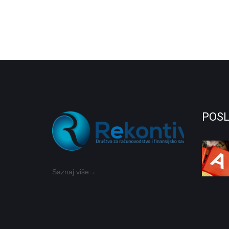
POSL
Saznaj više→