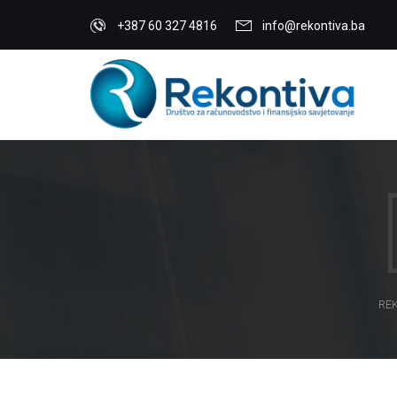
+387 60 327 4816
info@rekontiva.ba
REK