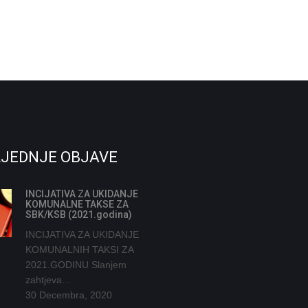
JEDNJE OBJAVE
INCIJATIVA ZA UKIDANJE
KOMUNALNE TAKSE ZA
SBK/KSB (2021.godina)
INCIJATIVA ZA UKIDANJE
KOMUNALNIH TAKSI ZA
2021.GODINU Slanjem
zahtjeva…
30 Decembra, 2020