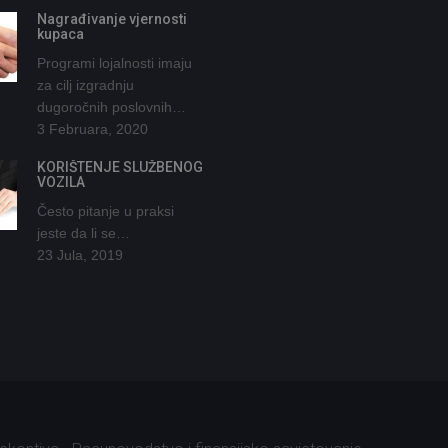
Nagrađivanje vjernosti
kupaca
Programi lojalnosti imaju
za cilj izgradnju
dugoročnih poslovnih…
3 Februara, 2020
KORIŠTENJE SLUŽBENOG
VOZILA
Često pitanje u praksi
jeste da li se…
23 Jula, 2019