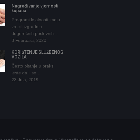
Nagrađivanje vjernosti
kupaca
Programi lojalnosti imaju
za cilj izgradnju
dugoročnih poslovnih…
3 Februara, 2020
KORIŠTENJE SLUŽBENOG
VOZILA
Često pitanje u praksi
jeste da li se…
23 Jula, 2019