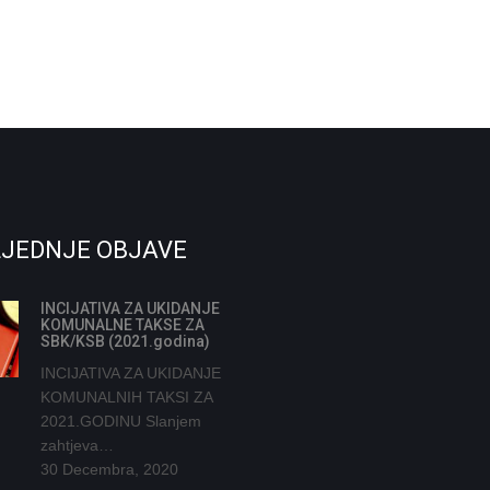
JEDNJE OBJAVE
INCIJATIVA ZA UKIDANJE
KOMUNALNE TAKSE ZA
SBK/KSB (2021.godina)
INCIJATIVA ZA UKIDANJE
KOMUNALNIH TAKSI ZA
2021.GODINU Slanjem
zahtjeva…
30 Decembra, 2020