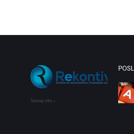
POSL
Saznaj više→