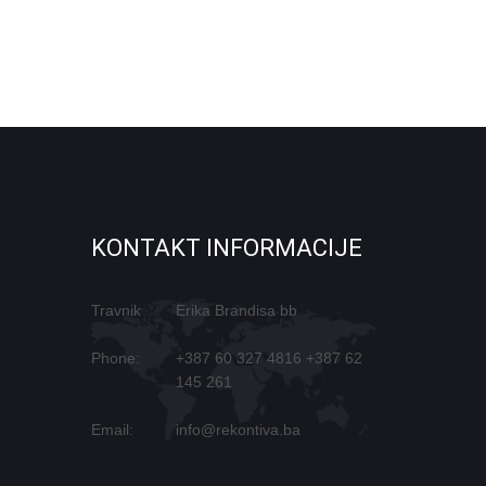
KONTAKT INFORMACIJE
Travnik
Erika Brandisa bb
Phone:
+387 60 327 4816
+387 62
145 261
Email:
info@rekontiva.ba