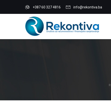
+387 60 327 4816
info@rekontiva.ba
R