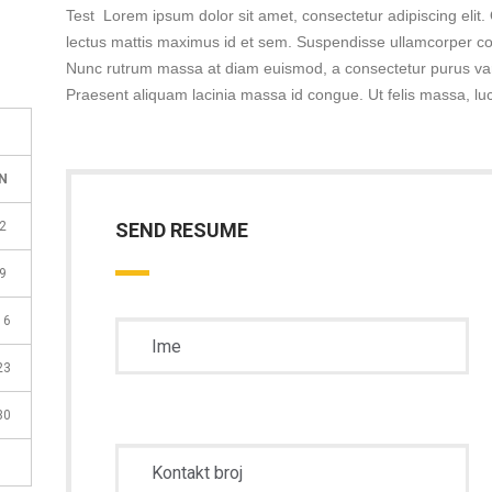
Test Lorem ipsum dolor sit amet, consectetur adipiscing elit
lectus mattis maximus id et sem. Suspendisse ullamcorper 
Nunc rutrum massa at diam euismod, a consectetur purus vari
Praesent aliquam lacinia massa id congue. Ut felis massa, lu
N
2
SEND RESUME
9
16
23
30