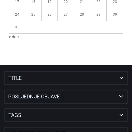
17
18
19
20
21
22
23
24
25
26
27
28
29
30
31
« dec
TITLE
POSLJEDNJE OBJAVE
TAGS