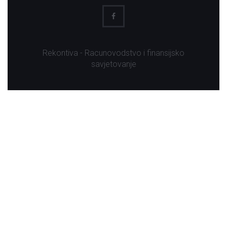
Rekontiva - Racunovodstvo i finansijsko
savjetovanje