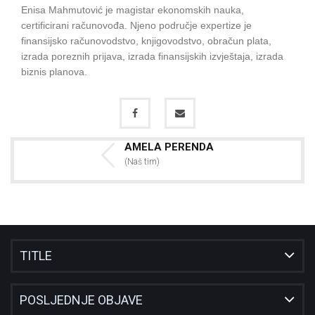
Enisa Mahmutović je magistar ekonomskih nauka,
certificirani računovođa. Njeno područje expertize je
finansijsko računovodstvo, knjigovodstvo, obračun plata,
izrada poreznih prijava, izrada finansijskih izvještaja, izrada
biznis planova.
AMELA PERENDA
(Naš tim)
TITLE
POSLJEDNJE OBJAVE