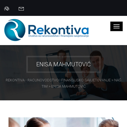
ENISA MAHMUTOVIĆ
REKONTIVA - RACUNOVODSTVO I FINANSIJSKO SAVJETOVANJE
>
NAŠ
TIM
>
ENISA MAHMUTOVIĆ