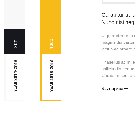
Curabitur ut l
Nunc nisi neq
Ut pharetra eros 
100%
30%
magnis dis partur
lectus ac ornare
YEAR 2014-2015
YEAR 2015-2016
Phasellus ac mi e
sollicitudin neque
Curabitur sem ero
Saznaj više