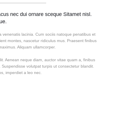
acus nec dui ornare sceque Sitamet nisl.
ue.
a venenatis lacinia. Cum sociis natoque penatibus et
ient montes, nascetur ridiculus mus. Praesent finibus
 maximus. Aliquam ullamcorper.
lit. Aenean neque diam, auctor vitae quam a, finibus
. Suspendisse volutpat turpis ut consectetur blandit.
s, imperdiet a leo nec.