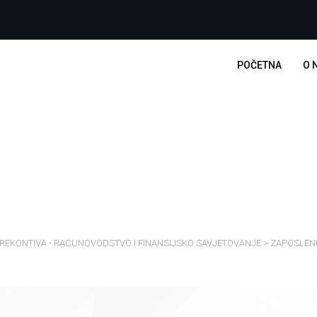
POČETNA
O 
ZAPOSLENI
REKONTIVA - RACUNOVODSTVO I FINANSIJSKO SAVJETOVANJE
>
ZAPOSLEN