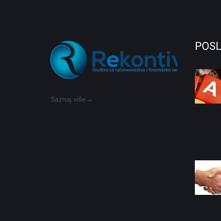
POSL
Saznaj više→