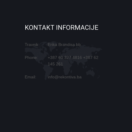
KONTAKT INFORMACIJE
Travnik
Erika Brandisa bb
Phone:
+387 60 327 4816
+387 62
145 261
Email:
info@rekontiva.ba