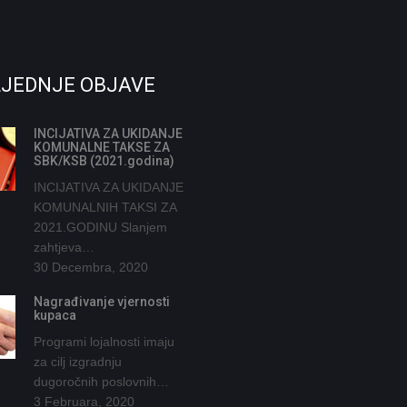
JEDNJE OBJAVE
INCIJATIVA ZA UKIDANJE
KOMUNALNE TAKSE ZA
SBK/KSB (2021.godina)
INCIJATIVA ZA UKIDANJE
KOMUNALNIH TAKSI ZA
2021.GODINU Slanjem
zahtjeva…
30 Decembra, 2020
Nagrađivanje vjernosti
kupaca
Programi lojalnosti imaju
za cilj izgradnju
dugoročnih poslovnih…
3 Februara, 2020