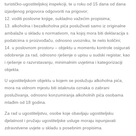
turističko-ugostiteljskoj inspekciji, te u roku od 15 dana od dana
izjavljenog prigovora odgovoriti na prigovor;
12. voditi poslovne knjige, sukladno važećim propisima;
13. alkoholna i bezalkoholna pića posluživati samo iz originalne
ambalaže u skladu s normativom, na kojoj mora biti deklaracija s
podatcima o proizvođaču, odnosno uvozniku, te neto količini;
14. u poslovnom prostoru – objektu u momentu kontrole osigurati
odobrenje za rad, odnosno rješenje o upisu u sudski registar, kao
i rješenje o razvrstavanju, minimalnim uvjetima i kategorizaciji
objekta.
U ugostiteljskom objektu u kojem se poslužuju alkoholna pića,
mora na vidnom mjestu biti istaknuta oznaka o zabrani
posluživanja, odnosno konzumiranja alkoholnih pića osobama
mlađim od 18 godina.
Za rad u ugostiteljstvu, osobe koje obavljaju ugostiteljsku
djelatnost i pružaju ugostiteljske usluge moraju ispunjavati
zdravstvene uvjete u skladu s posebnim propisima.