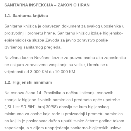
SANITARNA INSPEKCIJA – ZAKON O HRANI
1.1. Sanitarna knjižica
Sanitarna knjižica je obavezan dokument za svakog uposlenika u
proizvodnji i prometu hrane. Sanitarnu knjižicu izdaje higijensko-
epidemiološka služba Zavoda za javno zdravstvo poslije
izvršenog sanitarnog pregleda.
Novčana kazna Novčane kazne za pravnu osobu ako zaposleniku
ne osigura zdravstveno vaspitanje su velike, i kreću se u
vrijednosti od 3.000 KM do 10.000 KM.
1.2. Higijenski minimum
Na osnovu člana 14. Pravilnika o načinu i sticanju osnovnih
znanja iz higijene životnih namirnica i predmeta opće upotrebe
(„Sl. List SR BiH“, broj 30/88) obavlja se kurs higijenskog
minimuma za osobe koje rade u proizvodnji i prometu namirnica
na koji ih je poslodavac dužan uputiti svake četvrte godine tokom
zaposlenja, a s ciljem unaprjeđenja sanitarno-higijenskih uslova