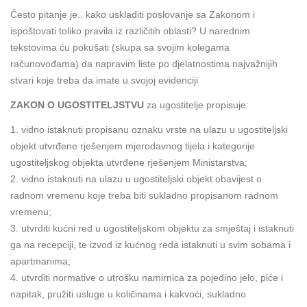
Često pitanje je.. kako uskladiti poslovanje sa Zakonom i
ispoštovati toliko pravila iz različitih oblasti? U narednim
tekstovima ću pokušati (skupa sa svojim kolegama
računovođama) da napravim liste po djelatnostima najvažnijih
stvari koje treba da imate u svojoj evidenciji
ZAKON O UGOSTITELJSTVU
za ugostitelje propisuje:
1. vidno istaknuti propisanu oznaku vrste na ulazu u ugostiteljski
objekt utvrđene rješenjem mjerodavnog tijela i kategorije
ugostiteljskog objekta utvrđene rješenjem Ministarstva;
2. vidno istaknuti na ulazu u ugostiteljski objekt obavijest o
radnom vremenu koje treba biti sukladno propisanom radnom
vremenu;
3. utvrditi kućni red u ugostiteljskom objektu za smještaj i istaknuti
ga na recepciji, te izvod iz kućnog reda istaknuti u svim sobama i
apartmanima;
4. utvrditi normative o utrošku namirnica za pojedino jelo, piće i
napitak, pružiti usluge u količinama i kakvoći, sukladno