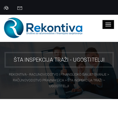
ŠTA INSPEKCIJA TRAŽI - UGOSTITELJI
REKONTIVA - RACUNOVODSTVO I FINANSIJSKO SAVJETOVANJE
>
RAČUNOVODSTVO PRAVNIH LICA
>
ŠTA INSPEKCIJA TRAŽI –
UGOSTITELJI