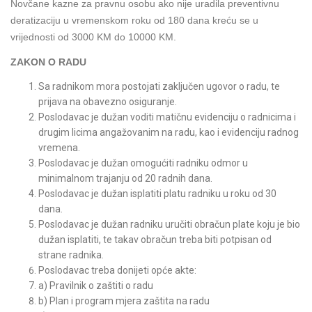
Novčane kazne za pravnu osobu ako nije uradila preventivnu
deratizaciju u vremenskom roku od 180 dana kreću se u
vrijednosti od 3000 KM do 10000 KM.
ZAKON O RADU
Sa radnikom mora postojati zaključen ugovor o radu, te
prijava na obavezno osiguranje.
Poslodavac je dužan voditi matičnu evidenciju o radnicima i
drugim licima angažovanim na radu, kao i evidenciju radnog
vremena.
Poslodavac je dužan omogućiti radniku odmor u
minimalnom trajanju od 20 radnih dana.
Poslodavac je dužan isplatiti platu radniku u roku od 30
dana.
Poslodavac je dužan radniku uručiti obračun plate koju je bio
dužan isplatiti, te takav obračun treba biti potpisan od
strane radnika.
Poslodavac treba donijeti opće akte:
a) Pravilnik o zaštiti o radu
b) Plan i program mjera zaštita na radu