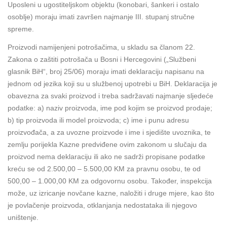
Uposleni u ugostiteljskom objektu (konobari, šankeri i ostalo
osoblje) moraju imati završen najmanje III. stupanj stručne
spreme.
Proizvodi namijenjeni potrošačima, u skladu sa članom 22.
Zakona o zaštiti potrošača u Bosni i Hercegovini („Službeni
glasnik BiH“, broj 25/06) moraju imati deklaraciju napisanu na
jednom od jezika koji su u službenoj upotrebi u BiH. Deklaracija je
obavezna za svaki proizvod i treba sadržavati najmanje sljedeće
podatke: a) naziv proizvoda, ime pod kojim se proizvod prodaje;
b) tip proizvoda ili model proizvoda; c) ime i punu adresu
proizvođača, a za uvozne proizvode i ime i sjedište uvoznika, te
zemlju porijekla Kazne predviđene ovim zakonom u slučaju da
proizvod nema deklaraciju ili ako ne sadrži propisane podatke
kreću se od 2.500,00 – 5.500,00 KM za pravnu osobu, te od
500,00 – 1.000,00 KM za odgovornu osobu. Također, inspekcija
može, uz izricanje novčane kazne, naložiti i druge mjere, kao što
je povlačenje proizvoda, otklanjanja nedostataka ili njegovo
uništenje.