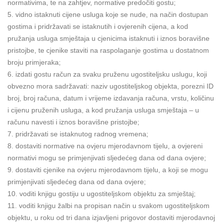
normativima, te na zahtjev, normative predočiti gostu;
5. vidno istaknuti cijene usluga koje se nude, na način dostupan
gostima i pridržavati se istaknutih i ovjerenih cijena, a kod
pružanja usluga smještaja u cjenicima istaknuti i iznos boravišne
pristojbe, te cjenike staviti na raspolaganje gostima u dostatnom
broju primjeraka;
6. izdati gostu račun za svaku pruženu ugostiteljsku uslugu, koji
obvezno mora sadržavati: naziv ugostiteljskog objekta, porezni ID
broj, broj računa, datum i vrijeme izdavanja računa, vrstu, količinu
i cijenu pruženih usluga, a kod pružanja usluga smještaja – u
računu navesti i iznos boravišne pristojbe;
7. pridržavati se istaknutog radnog vremena;
8. dostaviti normative na ovjeru mjerodavnom tijelu, a ovjereni
normativi mogu se primjenjivati sljedećeg dana od dana ovjere;
9. dostaviti cjenike na ovjeru mjerodavnom tijelu, a koji se mogu
primjenjivati sljedećeg dana od dana ovjere;
10. voditi knjigu gostiju u ugostiteljskom objektu za smještaj;
11. voditi knjigu žalbi na propisan način u svakom ugostiteljskom
objektu, u roku od tri dana izjavljeni prigovor dostaviti mjerodavnoj